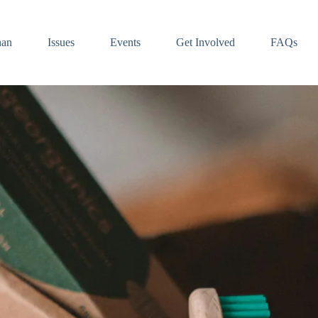
han
Issues
Events
Get Involved
FAQs