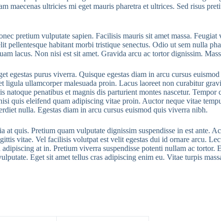
am maecenas ultricies mi eget mauris pharetra et ultrices. Sed risus pr
nec pretium vulputate sapien. Facilisis mauris sit amet massa. Feugiat 
lit pellentesque habitant morbi tristique senectus. Odio ut sem nulla ph
m lacus. Non nisi est sit amet. Gravida arcu ac tortor dignissim. Massa
get egestas purus viverra. Quisque egestas diam in arcu cursus euismod q
 et ligula ullamcorper malesuada proin. Lacus laoreet non curabitur gravi
is natoque penatibus et magnis dis parturient montes nascetur. Tempor
 nisi quis eleifend quam adipiscing vitae proin. Auctor neque vitae tem
erdiet nulla. Egestas diam in arcu cursus euismod quis viverra nibh.
cinia at quis. Pretium quam vulputate dignissim suspendisse in est ante
ttis vitae. Vel facilisis volutpat est velit egestas dui id ornare arcu. L
 adipiscing at in. Pretium viverra suspendisse potenti nullam ac tortor. E
lputate. Eget sit amet tellus cras adipiscing enim eu. Vitae turpis ma