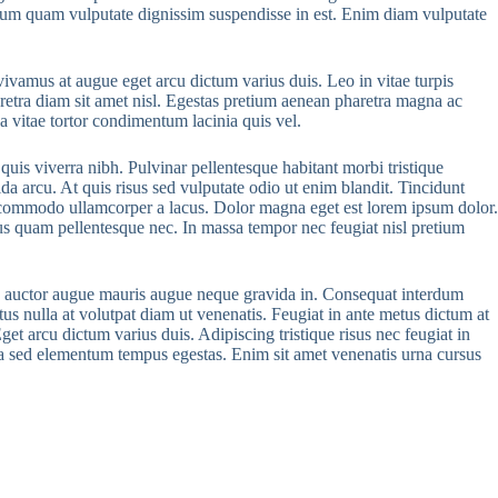
etium quam vulputate dignissim suspendisse in est. Enim diam vulputate
vivamus at augue eget arcu dictum varius duis. Leo in vitae turpis
aretra diam sit amet nisl. Egestas pretium aenean pharetra magna ac
 vitae tortor condimentum lacinia quis vel.
uis viverra nibh. Pulvinar pellentesque habitant morbi tristique
da arcu. At quis risus sed vulputate odio ut enim blandit. Tincidunt
 commodo ullamcorper a lacus. Dolor magna eget est lorem ipsum dolor.
pus quam pellentesque nec. In massa tempor nec feugiat nisl pretium
. Ac auctor augue mauris augue neque gravida in. Consequat interdum
ectus nulla at volutpat diam ut venenatis. Feugiat in ante metus dictum at
get arcu dictum varius duis. Adipiscing tristique risus nec feugiat in
ssa sed elementum tempus egestas. Enim sit amet venenatis urna cursus