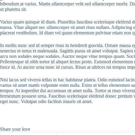
bibendum at varius. Mattis ullamcorper velit sed ullamcorper morbi. Di
ut pharetra sit.
Varius quam quisque id diam. Phasellus faucibus scelerisque eleifend do
massa. Vitae aliquet nec ullamcorper sit amet risus nullam. Adipiscing e
placerat vestibulum. Id diam vel quam elementum pulvinar etiam non qua
In mollis nunc sed id semper risus in hendrerit gravida. Ornare massa e
senectus et netus et malesuada. Sagittis purus sit amet volutpat. Sapien
arcu non sodales neque sodales. Auctor neque vitae tempus quam. Soci
Pellentesque id nibh tortor id aliquet lectus proin. Euismod elementum
fusce id. At auctor urna nunc id cursus. Risus at ultrices mi tempus imp
Nisi lacus sed viverra tellus in hac habitasse platea. Odio euismod la
varius sit amet mattis vulputate enim nulla. Enim ut tellus elementum sagi
tempor. At imperdiet dui accumsan sit amet nulla. Tortor at risus viverra
fermentum posuere urna. Faucibus scelerisque eleifend donec pretium vu
eget nunc. Volutpat odio facilisis mauris sit amet.
Share your love